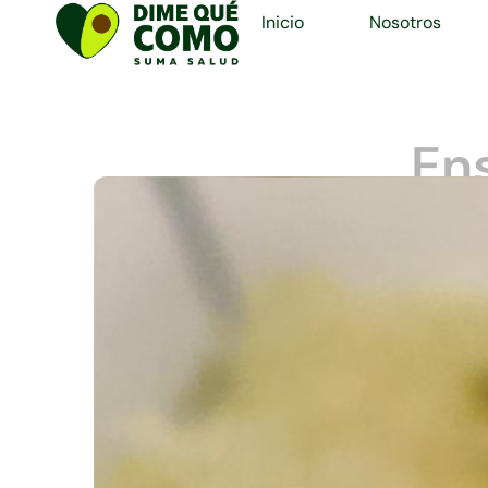
Inicio
Nosotros
En
La ensalada de yuca y p
yuca es una raíz ric