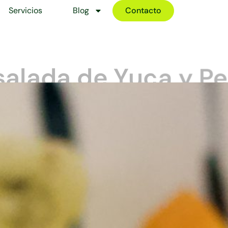
Servicios
Blog
Contacto
salada de Yuca y Pe
esto es una opción única y sabrosa, perfecta para quienes b
a en carbohidratos complejos, ideal para mantener la energía
Fecha:
17/09/2024