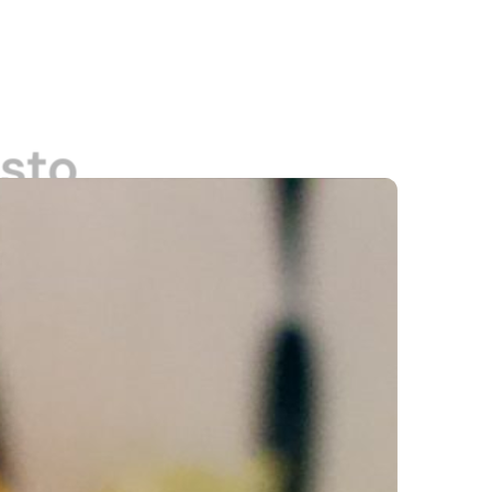
sto
uscan algo diferente. La
 durante todo el día.