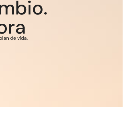
mbio.
ora
plan de vida.