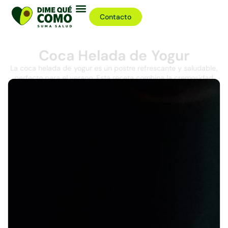
Contacto
Coca Helada de Yogur
La coca helada de yogur es un postre refrescante y saludable,
perfecto para el verano. Esta receta combina la cremosidad
del yogur y el queso con el toque dulce de las frutas y el
chocolate, ofreciendo un equilibrio perfecto entre sabor y
nutrición.
Fecha:
17/09/2024